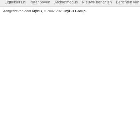
Ligfietsers.nl
Naar boven
Archiefmodus
Nieuwe berichten
Berichten va
Aangedreven door
MyBB
, © 2002-2026
MyBB Group
.