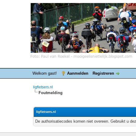
Welkom gast!
Aanmelden
Registreren
ligfietsers.nl
Foutmelding
ligfietsers.nl
De authorisatiecodes komen niet overeen. Gebruikt u dez