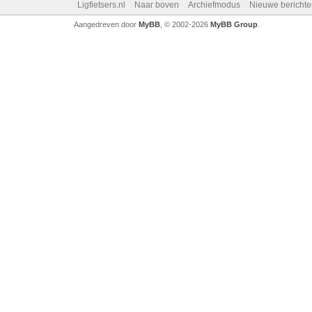
Ligfietsers.nl
Naar boven
Archiefmodus
Nieuwe berichte
Aangedreven door
MyBB
, © 2002-2026
MyBB Group
.