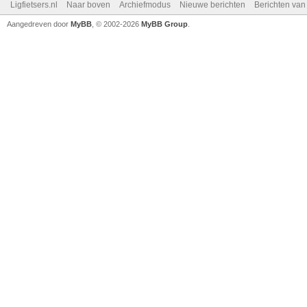
Ligfietsers.nl
Naar boven
Archiefmodus
Nieuwe berichten
Berichten va
Aangedreven door
MyBB
, © 2002-2026
MyBB Group
.