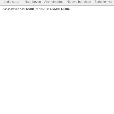
Ligfietsers.nl
Naar boven
Archiefmodus
Nieuwe berichten
Berichten va
Aangedreven door
MyBB
, © 2002-2026
MyBB Group
.