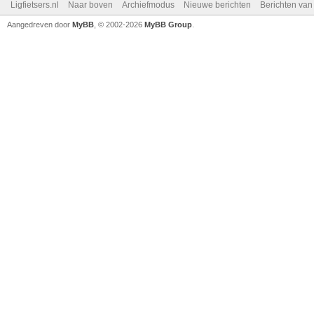
Ligfietsers.nl
Naar boven
Archiefmodus
Nieuwe berichten
Berichten va
Aangedreven door
MyBB
, © 2002-2026
MyBB Group
.