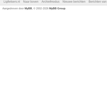
Ligfietsers.nl
Naar boven
Archiefmodus
Nieuwe berichten
Berichten va
Aangedreven door
MyBB
, © 2002-2026
MyBB Group
.