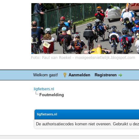
Welkom gast!
Aanmelden
Registreren
ligfietsers.nl
Foutmelding
ligfietsers.nl
De authorisatiecodes komen niet overeen. Gebruikt u dez