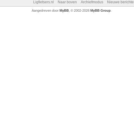
Ligfietsers.nl
Naar boven
Archiefmodus
Nieuwe berichte
Aangedreven door
MyBB
, © 2002-2026
MyBB Group
.