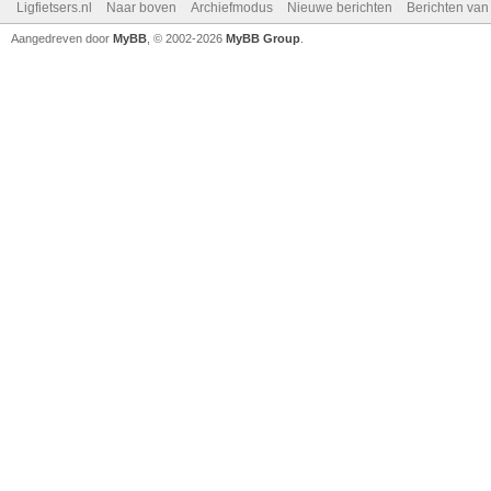
Ligfietsers.nl
Naar boven
Archiefmodus
Nieuwe berichten
Berichten va
Aangedreven door
MyBB
, © 2002-2026
MyBB Group
.