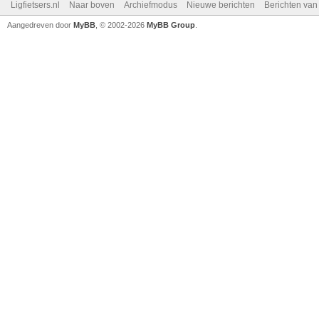
Ligfietsers.nl
Naar boven
Archiefmodus
Nieuwe berichten
Berichten va
Aangedreven door
MyBB
, © 2002-2026
MyBB Group
.