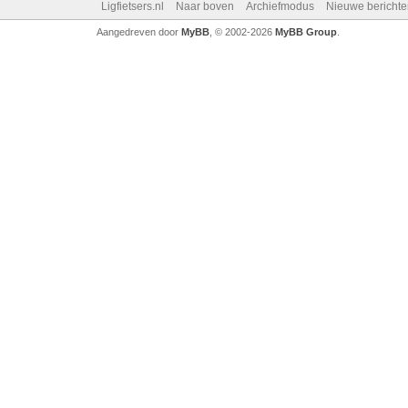
Ligfietsers.nl
Naar boven
Archiefmodus
Nieuwe berichte
Aangedreven door
MyBB
, © 2002-2026
MyBB Group
.