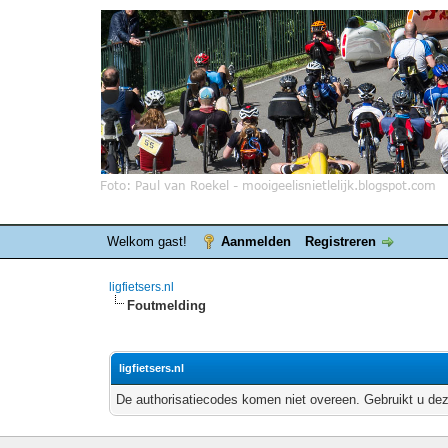
Welkom gast!
Aanmelden
Registreren
ligfietsers.nl
Foutmelding
ligfietsers.nl
De authorisatiecodes komen niet overeen. Gebruikt u dez