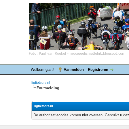
Welkom gast!
Aanmelden
Registreren
ligfietsers.nl
Foutmelding
ligfietsers.nl
De authorisatiecodes komen niet overeen. Gebruikt u dez