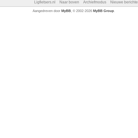
Ligfietsers.nl
Naar boven
Archiefmodus
Nieuwe berichte
Aangedreven door
MyBB
, © 2002-2026
MyBB Group
.