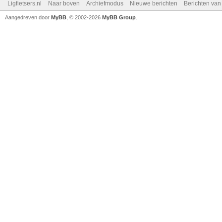
Ligfietsers.nl
Naar boven
Archiefmodus
Nieuwe berichten
Berichten va
Aangedreven door
MyBB
, © 2002-2026
MyBB Group
.