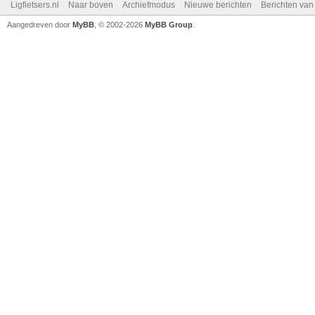
Ligfietsers.nl
Naar boven
Archiefmodus
Nieuwe berichten
Berichten va
Aangedreven door
MyBB
, © 2002-2026
MyBB Group
.