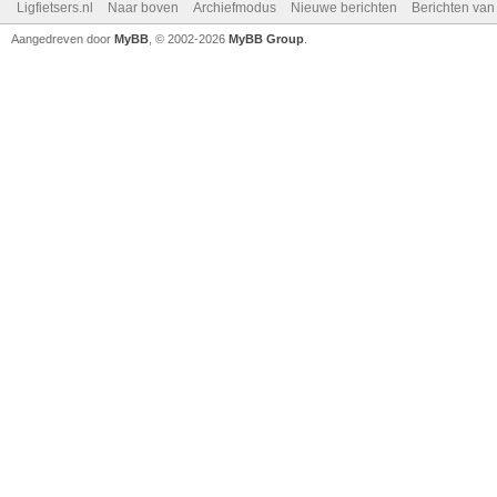
Ligfietsers.nl
Naar boven
Archiefmodus
Nieuwe berichten
Berichten va
Aangedreven door
MyBB
, © 2002-2026
MyBB Group
.