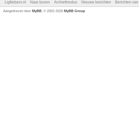
Ligfietsers.nl
Naar boven
Archiefmodus
Nieuwe berichten
Berichten va
Aangedreven door
MyBB
, © 2002-2026
MyBB Group
.