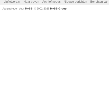
Ligfietsers.nl
Naar boven
Archiefmodus
Nieuwe berichten
Berichten va
Aangedreven door
MyBB
, © 2002-2026
MyBB Group
.