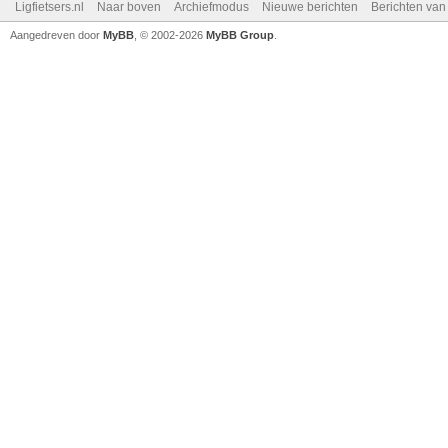
Ligfietsers.nl
Naar boven
Archiefmodus
Nieuwe berichten
Berichten va
Aangedreven door
MyBB
, © 2002-2026
MyBB Group
.