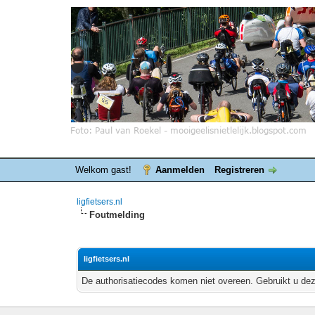
Welkom gast!
Aanmelden
Registreren
ligfietsers.nl
Foutmelding
ligfietsers.nl
De authorisatiecodes komen niet overeen. Gebruikt u dez