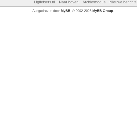
Ligfietsers.nl
Naar boven
Archiefmodus
Nieuwe berichte
Aangedreven door
MyBB
, © 2002-2026
MyBB Group
.