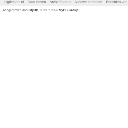
Ligfietsers.nl
Naar boven
Archiefmodus
Nieuwe berichten
Berichten va
Aangedreven door
MyBB
, © 2002-2026
MyBB Group
.