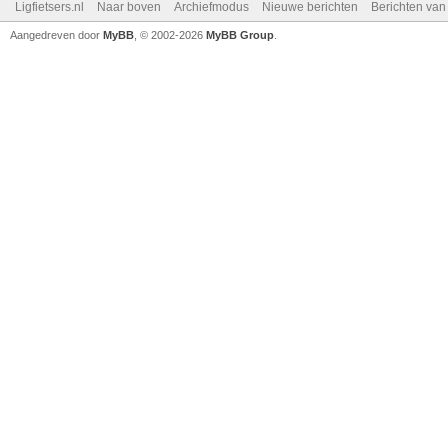
Ligfietsers.nl
Naar boven
Archiefmodus
Nieuwe berichten
Berichten va
Aangedreven door
MyBB
, © 2002-2026
MyBB Group
.