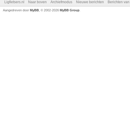
Ligfietsers.nl
Naar boven
Archiefmodus
Nieuwe berichten
Berichten va
Aangedreven door
MyBB
, © 2002-2026
MyBB Group
.