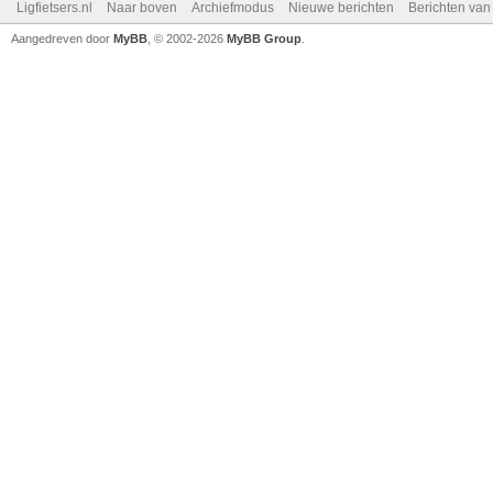
Ligfietsers.nl
Naar boven
Archiefmodus
Nieuwe berichten
Berichten va
Aangedreven door
MyBB
, © 2002-2026
MyBB Group
.