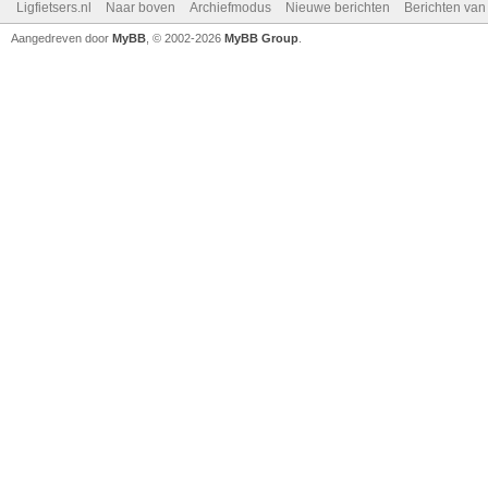
Ligfietsers.nl
Naar boven
Archiefmodus
Nieuwe berichten
Berichten va
Aangedreven door
MyBB
, © 2002-2026
MyBB Group
.