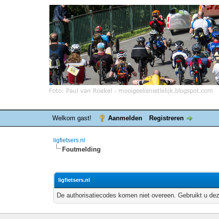
Welkom gast!
Aanmelden
Registreren
ligfietsers.nl
Foutmelding
ligfietsers.nl
De authorisatiecodes komen niet overeen. Gebruikt u dez