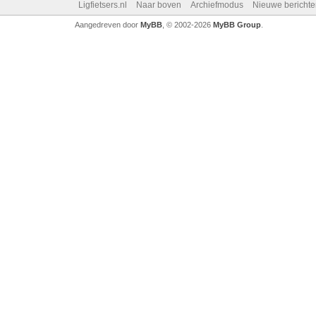
Ligfietsers.nl
Naar boven
Archiefmodus
Nieuwe berichte
Aangedreven door
MyBB
, © 2002-2026
MyBB Group
.