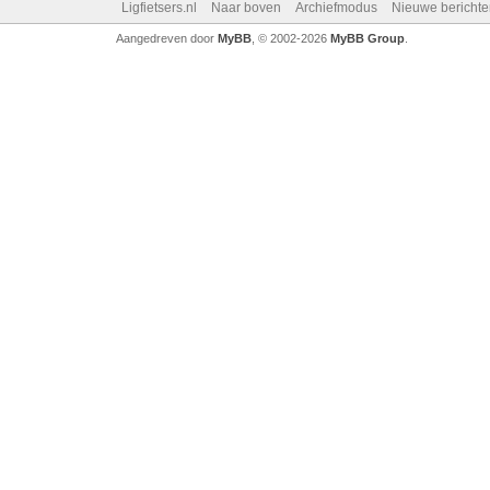
Ligfietsers.nl
Naar boven
Archiefmodus
Nieuwe berichte
Aangedreven door
MyBB
, © 2002-2026
MyBB Group
.