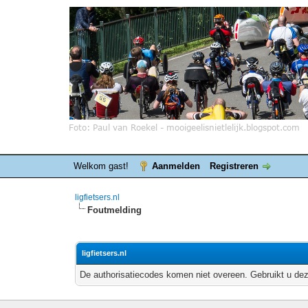
Welkom gast!
Aanmelden
Registreren
ligfietsers.nl
Foutmelding
ligfietsers.nl
De authorisatiecodes komen niet overeen. Gebruikt u dez