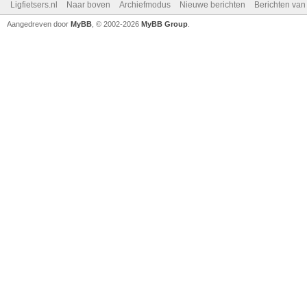
Ligfietsers.nl
Naar boven
Archiefmodus
Nieuwe berichten
Berichten va
Aangedreven door
MyBB
, © 2002-2026
MyBB Group
.