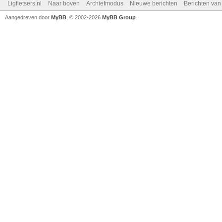
Ligfietsers.nl
Naar boven
Archiefmodus
Nieuwe berichten
Berichten va
Aangedreven door
MyBB
, © 2002-2026
MyBB Group
.