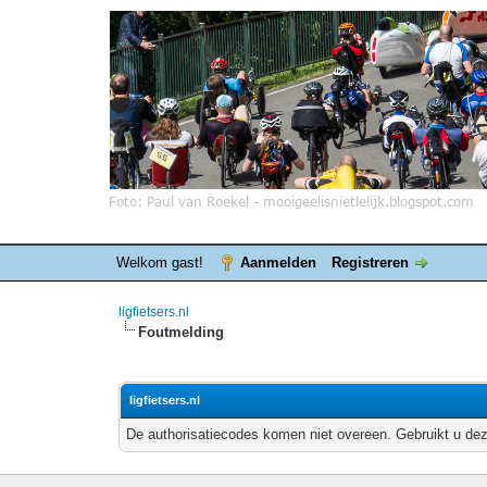
Welkom gast!
Aanmelden
Registreren
ligfietsers.nl
Foutmelding
ligfietsers.nl
De authorisatiecodes komen niet overeen. Gebruikt u dez