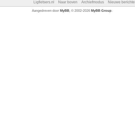
Ligfietsers.nl
Naar boven
Archiefmodus
Nieuwe berichte
Aangedreven door
MyBB
, © 2002-2026
MyBB Group
.