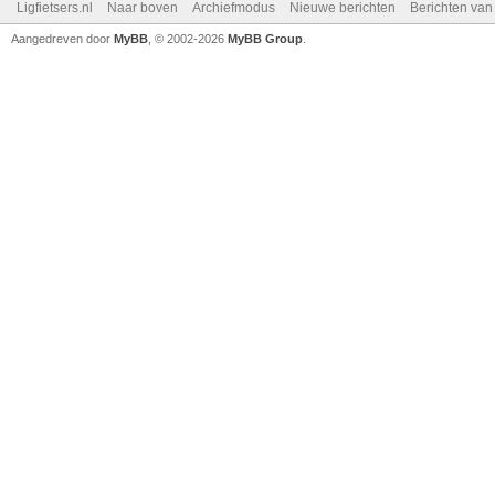
Ligfietsers.nl
Naar boven
Archiefmodus
Nieuwe berichten
Berichten va
Aangedreven door
MyBB
, © 2002-2026
MyBB Group
.