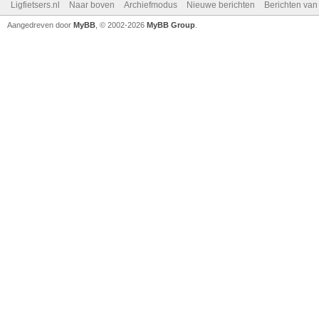
Ligfietsers.nl
Naar boven
Archiefmodus
Nieuwe berichten
Berichten va
Aangedreven door
MyBB
, © 2002-2026
MyBB Group
.