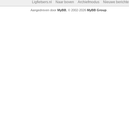
Ligfietsers.nl
Naar boven
Archiefmodus
Nieuwe berichte
Aangedreven door
MyBB
, © 2002-2026
MyBB Group
.