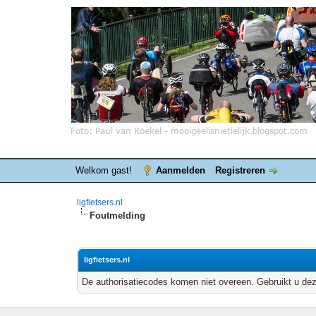
Welkom gast!
Aanmelden
Registreren
ligfietsers.nl
Foutmelding
ligfietsers.nl
De authorisatiecodes komen niet overeen. Gebruikt u dez