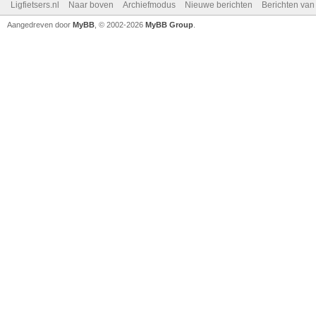
Ligfietsers.nl
Naar boven
Archiefmodus
Nieuwe berichten
Berichten va
Aangedreven door
MyBB
, © 2002-2026
MyBB Group
.