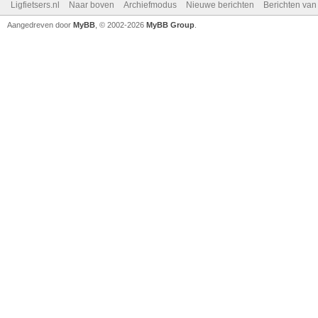
Ligfietsers.nl
Naar boven
Archiefmodus
Nieuwe berichten
Berichten va
Aangedreven door
MyBB
, © 2002-2026
MyBB Group
.