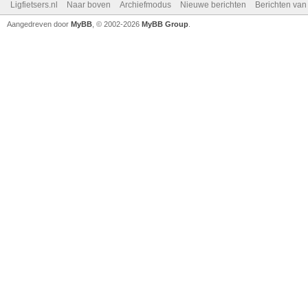
Ligfietsers.nl
Naar boven
Archiefmodus
Nieuwe berichten
Berichten va
Aangedreven door
MyBB
, © 2002-2026
MyBB Group
.