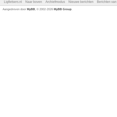
Ligfietsers.nl
Naar boven
Archiefmodus
Nieuwe berichten
Berichten va
Aangedreven door
MyBB
, © 2002-2026
MyBB Group
.