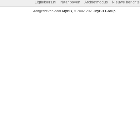
Ligfietsers.nl
Naar boven
Archiefmodus
Nieuwe berichte
Aangedreven door
MyBB
, © 2002-2026
MyBB Group
.