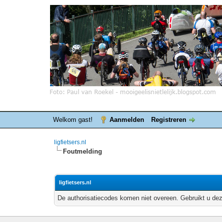
Welkom gast!
Aanmelden
Registreren
ligfietsers.nl
Foutmelding
ligfietsers.nl
De authorisatiecodes komen niet overeen. Gebruikt u dez