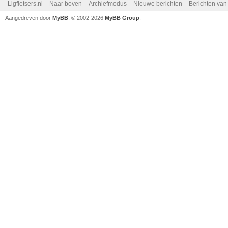
Ligfietsers.nl
Naar boven
Archiefmodus
Nieuwe berichten
Berichten va
Aangedreven door
MyBB
, © 2002-2026
MyBB Group
.