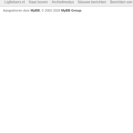
Ligfietsers.nl
Naar boven
Archiefmodus
Nieuwe berichten
Berichten va
Aangedreven door
MyBB
, © 2002-2026
MyBB Group
.