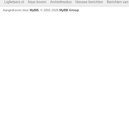
Ligfietsers.nl
Naar boven
Archiefmodus
Nieuwe berichten
Berichten va
Aangedreven door
MyBB
, © 2002-2026
MyBB Group
.