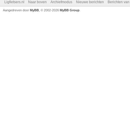
Ligfietsers.nl
Naar boven
Archiefmodus
Nieuwe berichten
Berichten va
Aangedreven door
MyBB
, © 2002-2026
MyBB Group
.