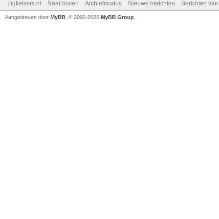
Ligfietsers.nl
Naar boven
Archiefmodus
Nieuwe berichten
Berichten va
Aangedreven door
MyBB
, © 2002-2026
MyBB Group
.