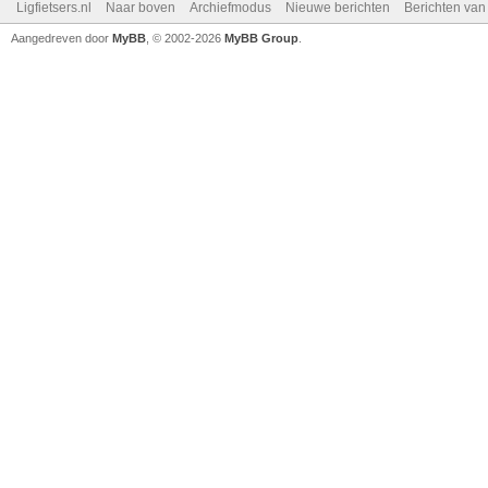
Ligfietsers.nl
Naar boven
Archiefmodus
Nieuwe berichten
Berichten va
Aangedreven door
MyBB
, © 2002-2026
MyBB Group
.