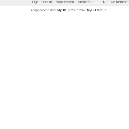
Ligfietsers.nl
Naar boven
Archiefmodus
Nieuwe berichte
Aangedreven door
MyBB
, © 2002-2026
MyBB Group
.