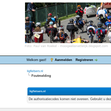
Welkom gast!
Aanmelden
Registreren
ligfietsers.nl
Foutmelding
ligfietsers.nl
De authorisatiecodes komen niet overeen. Gebruikt u dez