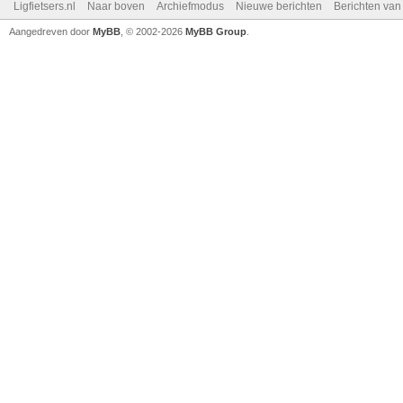
Ligfietsers.nl
Naar boven
Archiefmodus
Nieuwe berichten
Berichten va
Aangedreven door
MyBB
, © 2002-2026
MyBB Group
.