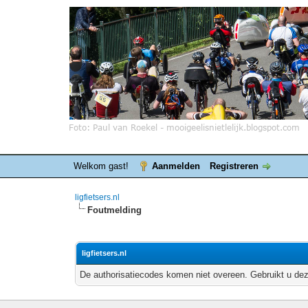
Welkom gast!
Aanmelden
Registreren
ligfietsers.nl
Foutmelding
ligfietsers.nl
De authorisatiecodes komen niet overeen. Gebruikt u dez