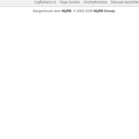
Ligfietsers.nl
Naar boven
Archiefmodus
Nieuwe berichte
Aangedreven door
MyBB
, © 2002-2026
MyBB Group
.