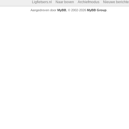
Ligfietsers.nl
Naar boven
Archiefmodus
Nieuwe berichte
Aangedreven door
MyBB
, © 2002-2026
MyBB Group
.