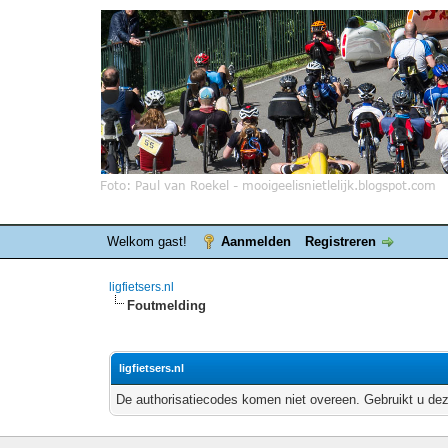
Welkom gast!
Aanmelden
Registreren
ligfietsers.nl
Foutmelding
ligfietsers.nl
De authorisatiecodes komen niet overeen. Gebruikt u dez