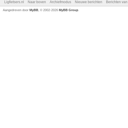
Ligfietsers.nl
Naar boven
Archiefmodus
Nieuwe berichten
Berichten va
Aangedreven door
MyBB
, © 2002-2026
MyBB Group
.