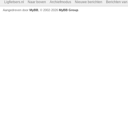
Ligfietsers.nl
Naar boven
Archiefmodus
Nieuwe berichten
Berichten va
Aangedreven door
MyBB
, © 2002-2026
MyBB Group
.