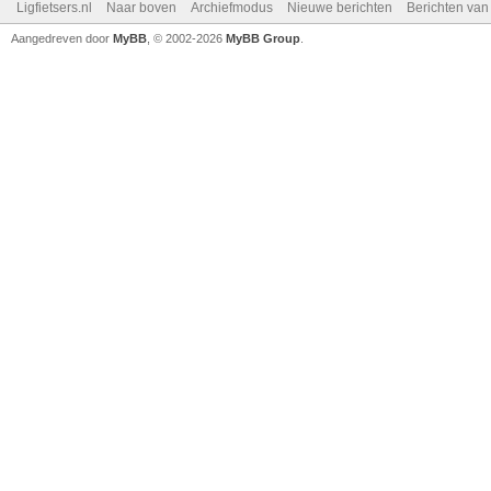
Ligfietsers.nl
Naar boven
Archiefmodus
Nieuwe berichten
Berichten va
Aangedreven door
MyBB
, © 2002-2026
MyBB Group
.