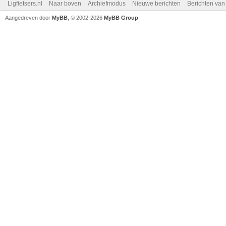
Ligfietsers.nl
Naar boven
Archiefmodus
Nieuwe berichten
Berichten va
Aangedreven door
MyBB
, © 2002-2026
MyBB Group
.